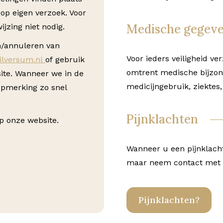
 op eigen verzoek. Voor
Medische gegev
ijzing niet nodig.
n/annuleren van
Voor ieders veiligheid v
ilversum.nl
of gebruik
omtrent medische bijzon
ite. Wanneer we in de
medicijngebruik, ziektes, 
opmerking zo snel
Pijnklachten
p onze website.
Wanneer u een pijnklacht
maar neem contact met 
Pijnklachten?